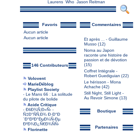
Laurens
Who
Jason Reitman
Favoris
Commentaires
Aucun article
Aucun article
Et après ... - Guillaume
Musso
(12)
Noma au Japon
raconte une histoire de
passion et de dévotion
(15)
146 Contributeurs
Coffret Intégrale -
Robert Guediguian
(22)
Volovent
Le hérisson - Mona
MarieDéblog
Achache
(42)
Playlist Society
Still Night, Still Light -
-
Le Mans 66 : La solitude
Au Revoir Simone
(13)
du pilote de bolide
Acide Critique
-
ÐšÐ¾Ñ‚Ð»Ñ‹ -
Boutique
Ñ‡Ð°ÑÑ‚Ð¾ Ð·Ð°Ð
´Ð°Ð²Ð°ÐµÐ¼Ñ‹Ðµ
Ð²Ð¾Ð¿Ñ€Ð¾ÑÑ‹
Partenaires
Florinette