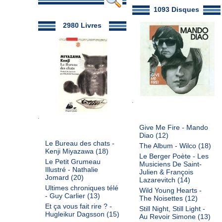
1093 Disques
2980 Livres
Give Me Fire - Mando
Diao
(12)
Le Bureau des chats -
The Album - Wilco
(18)
Kenji Miyazawa
(18)
Le Berger Poète - Les
Le Petit Grumeau
Musiciens De Saint-
Illustré - Nathalie
Julien & François
Jomard
(20)
Lazarevitch
(14)
Ultimes chroniques télé
Wild Young Hearts -
- Guy Carlier
(13)
The Noisettes
(12)
Et ça vous fait rire ? -
Still Night, Still Light -
Hugleikur Dagsson
(15)
Au Revoir Simone
(13)