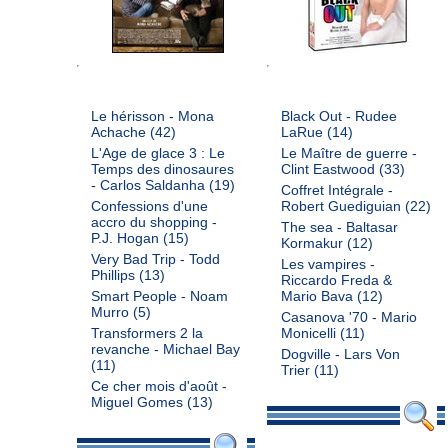
Le hérisson - Mona
Black Out - Rudee
Achache
(42)
LaRue
(14)
L'Age de glace 3 : Le
Le Maître de guerre -
Temps des dinosaures
Clint Eastwood
(33)
- Carlos Saldanha
(19)
Coffret Intégrale -
Confessions d'une
Robert Guediguian
(22)
accro du shopping -
The sea - Baltasar
P.J. Hogan
(15)
Kormakur
(12)
Very Bad Trip - Todd
Les vampires -
Phillips
(13)
Riccardo Freda &
Smart People - Noam
Mario Bava
(12)
Murro
(5)
Casanova '70 - Mario
Transformers 2 la
Monicelli
(11)
revanche - Michael Bay
Dogville - Lars Von
(11)
Trier
(11)
Ce cher mois d'août -
Miguel Gomes
(13)