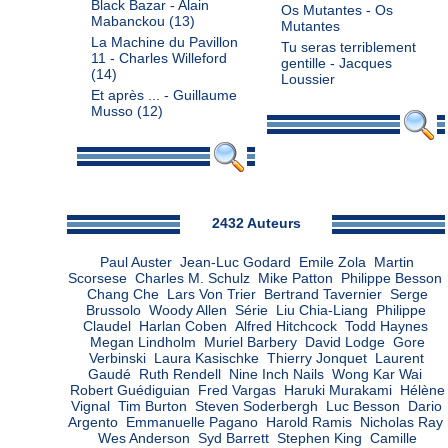
Black Bazar - Alain
Os Mutantes - Os
Mabanckou
(13)
Mutantes
La Machine du Pavillon
Tu seras terriblement
11 - Charles Willeford
gentille - Jacques
(14)
Loussier
Et après ... - Guillaume
Musso
(12)
Admin
2432 Auteurs
Paul Auster
Jean-Luc Godard
Emile Zola
Martin
Scorsese
Charles M. Schulz
Mike Patton
Philippe Besson
Chang Che
Lars Von Trier
Bertrand Tavernier
Serge
Brussolo
Woody Allen
Série
Liu Chia-Liang
Philippe
Claudel
Harlan Coben
Alfred Hitchcock
Todd Haynes
Megan Lindholm
Muriel Barbery
David Lodge
Gore
Verbinski
Laura Kasischke
Thierry Jonquet
Laurent
Gaudé
Ruth Rendell
Nine Inch Nails
Wong Kar Wai
Robert Guédiguian
Fred Vargas
Haruki Murakami
Hélène
Vignal
Tim Burton
Steven Soderbergh
Luc Besson
Dario
Argento
Emmanuelle Pagano
Harold Ramis
Nicholas Ray
Wes Anderson
Syd Barrett
Stephen King
Camille